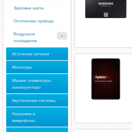
Звуковые карты
Оптические привода
Воздушное
охлаждение
Источники питания
Мониторы
Мышки, клавиатуры,
манипуляторы
Акустические системы
Наушники и
микрофоны