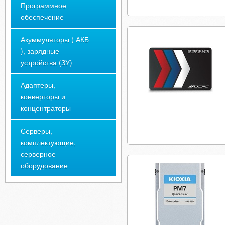
Программное
обеспечение
Акуммуляторы ( АКБ
), зарядные
устройства (ЗУ)
Адаптеры,
конверторы и
концентраторы
Серверы,
комплектующие,
серверное
оборудование