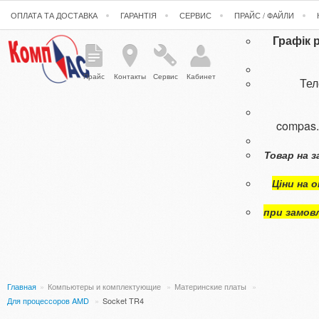
ОПЛАТА ТА ДОСТАВКА
ГАРАНТІЯ
СЕРВИС
ПРАЙС / ФАЙЛИ
Графік 
Прайс
Контакты
Сервис
Кабинет
Те
compas
Товар на з
Ціни на 
при замов
Главная
»
Компьютеры и комплектующие
»
Материнские платы
»
Для процессоров AMD
»
Socket TR4