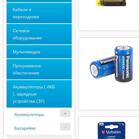
Кабели и
переходники
Сетевое
оборудование
Мультимедиа
Программное
обеспечение
Акуммуляторы ( АКБ
), зарядные
устройства (ЗУ)
Акуммуляторы
Батарейки