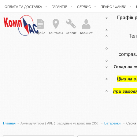
ОПЛАТА ТА ДОСТАВКА
ГАРАНТІЯ
СЕРВИС
ПРАЙС / ФАЙЛИ
Графік 
Прайс
Контакты
Сервис
Кабинет
Те
compas
Товар на з
Ціни на 
при замов
Главная
»
Акуммуляторы ( АКБ ), зарядные устройства (ЗУ)
»
Батарейки
»
Серия