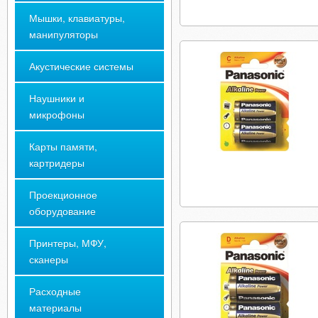
Мышки, клавиатуры,
манипуляторы
Акустические системы
Наушники и
микрофоны
Карты памяти,
картридеры
Проекционное
оборудование
Принтеры, МФУ,
сканеры
Расходные
материалы