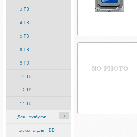
3 TB
4 TB
5 TB
6 TB
8 TB
10 TB
12 TB
14 TB
Для ноутбуков
Карманы для HDD