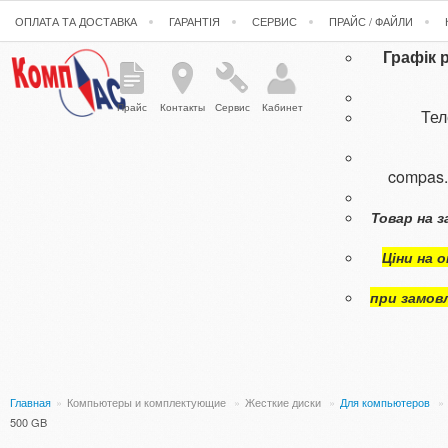
ОПЛАТА ТА ДОСТАВКА
ГАРАНТІЯ
СЕРВИС
ПРАЙС / ФАЙЛИ
Графік 
Прайс
Контакты
Сервис
Кабинет
Те
compas
Товар на з
Ціни на 
при замов
Главная
»
Компьютеры и комплектующие
»
Жесткие диски
»
Для компьютеров
»
500 GB