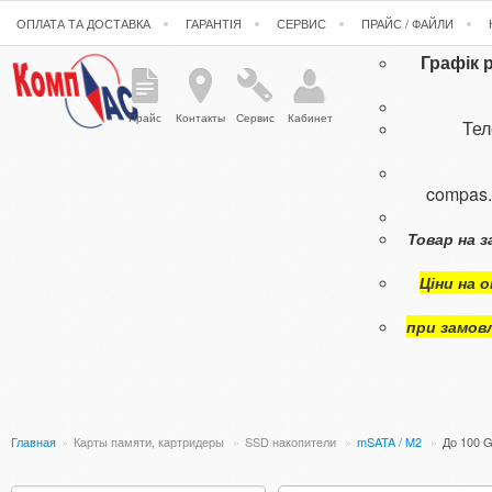
ОПЛАТА ТА ДОСТАВКА
ГАРАНТІЯ
СЕРВИС
ПРАЙС / ФАЙЛИ
Графік 
Прайс
Контакты
Сервис
Кабинет
Те
compas
Товар на з
Ціни на 
при замов
Главная
»
Карты памяти, картридеры
»
SSD накопители
»
mSATA / M2
»
До 100 