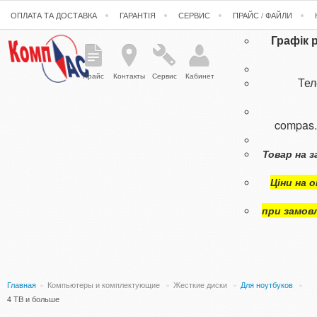
ОПЛАТА ТА ДОСТАВКА
ГАРАНТІЯ
СЕРВИС
ПРАЙС / ФАЙЛИ
Графік 
Прайс
Контакты
Сервис
Кабинет
Те
compas
Товар на з
Ціни на 
при замов
Главная
»
Компьютеры и комплектующие
»
Жесткие диски
»
Для ноутбуков
»
4 TB и больше