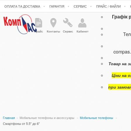
ОПЛАТА ТА ДОСТАВКА
ГАРАНТІЯ
СЕРВИС
ПРАЙС / ФАЙЛИ
Графік 
Прайс
Контакты
Сервис
Кабинет
Те
compas
Товар на з
Ціни на 
при замов
Главная
»
Мобильные телефоны и аксессуары
»
Мобильные телефоны
»
Смартфоны от 5.5" до 6"