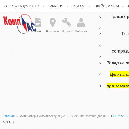
ОПЛАТА ТА ДОСТАВКА
ГАРАНТІЯ
СЕРВИС
ПРАЙС / ФАЙЛИ
Графік 
Прайс
Контакты
Сервис
Кабинет
Те
compas
Товар на з
Ціни на 
при замов
Главная
»
Компьютеры и комплектующие
»
Внешние жесткие диски
»
USB 2.5"
»
500 GB