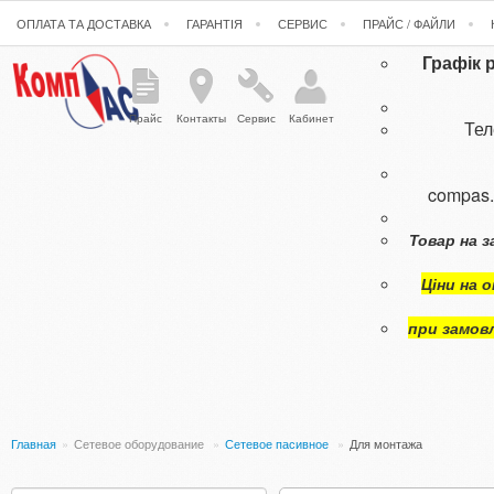
ОПЛАТА ТА ДОСТАВКА
ГАРАНТІЯ
СЕРВИС
ПРАЙС / ФАЙЛИ
Графік 
Прайс
Контакты
Сервис
Кабинет
Те
compas
Товар на з
Ціни на 
при замов
Главная
»
Сетевое оборудование
»
Сетевое пасивное
»
Для монтажа