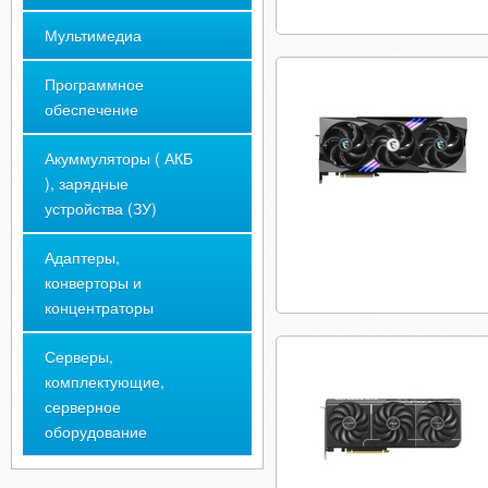
Мультимедиа
Программное
обеспечение
Акуммуляторы ( АКБ
), зарядные
устройства (ЗУ)
Адаптеры,
конверторы и
концентраторы
Серверы,
комплектующие,
серверное
оборудование