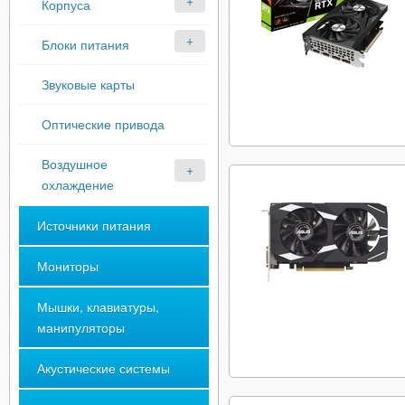
Корпуса
Блоки питания
Звуковые карты
Оптические привода
Воздушное
охлаждение
Источники питания
Мониторы
Мышки, клавиатуры,
манипуляторы
Акустические системы