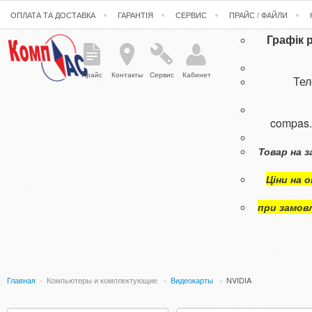
ОПЛАТА ТА ДОСТАВКА
ГАРАНТІЯ
СЕРВИС
ПРАЙС / ФАЙЛИ
Графік 
Прайс
Контакты
Сервис
Кабинет
Те
compas
Товар на з
Ціни на 
при замов
Главная
»
Компьютеры и комплектующие
»
Видеокарты
»
NVIDIA