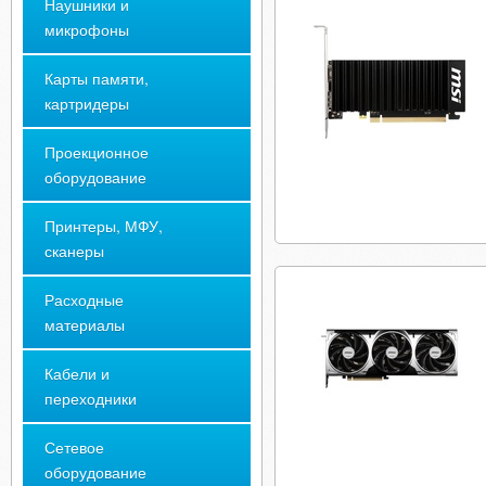
Наушники и
микрофоны
Карты памяти,
картридеры
Проекционное
оборудование
Принтеры, МФУ,
сканеры
Расходные
материалы
Кабели и
переходники
Сетевое
оборудование