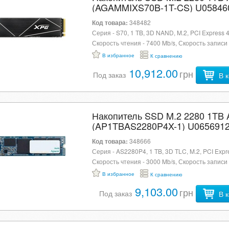
(AGAMMIXS70B-1T-CS) U05846
Код товара:
348482
Серия - S70, 1 TB, 3D NAND, M.2, PCI Express 4
Скорость чтения - 7400 Mb/s, Скорость записи 
Mb/s, 80 x 22 x 4.3 мм, 10 г, черный
В избранное
К сравнению
10,912.00
грн
Под заказ
В 
Накопитель SSD M.2 2280 1TB 
(AP1TBAS2280P4X-1) U065691
Код товара:
348666
Серия - AS2280P4, 1 TB, 3D TLC, M.2, PCI Expre
Скорость чтения - 3000 Mb/s, Скорость записи 
Mb/s, 80 x 22 x 2.38 мм, 7 г
В избранное
К сравнению
9,103.00
грн
Под заказ
В 