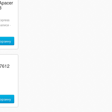
Apacer
3
Express
записи -
корзину
7612
корзину