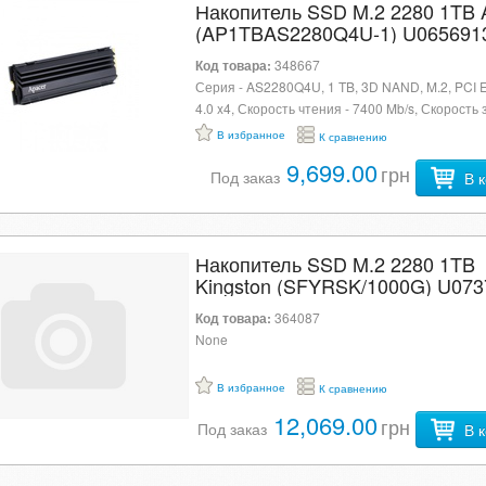
Накопитель SSD M.2 2280 1TB 
(AP1TBAS2280Q4U-1) U065691
Код товара:
348667
Серия - AS2280Q4U, 1 TB, 3D NAND, M.2, PCI 
4.0 x4, Скорость чтения - 7400 Mb/s, Скорость 
7000 Mb/s, 80 х 22 х 2.25 мм, 8 г
В избранное
К сравнению
9,699.00
грн
Под заказ
В 
Накопитель SSD M.2 2280 1TB
Kingston (SFYRSK/1000G) U073
Код товара:
364087
None
В избранное
К сравнению
12,069.00
грн
Под заказ
В 