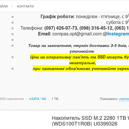
ФАЙЛИ
КОНТАКТИ
Графік роботи
: понеділок - п'ятниця, с 9
субота с
9
Телефони:
(097) 426-97-73,
(098) 316-45-12,
(063) 
Email
:
compas.opt@gmail.com
@
Instagra
Товар на замовлення, термін доставки 3-5 днів, 
уточнюйте
Ціни на оперативну пам'ять та SSD можуть б
неактуальні,
при замовленні обов'язково уточнюйте окре
SSD накопители
»
mSATA / M2
»
1 TB
Показывать:
плитк
Накопитель SSD M.2 2280 1TB
(WDS100T1R0B) U0399326