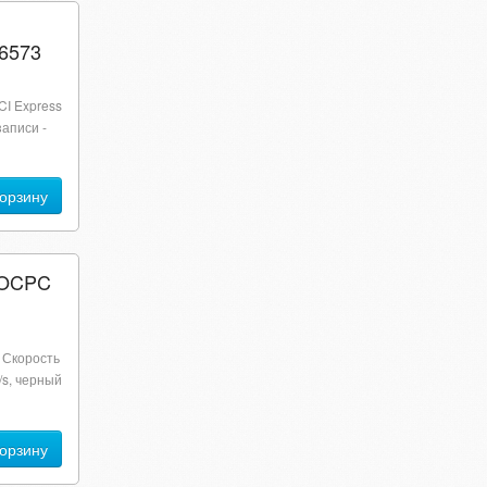
6573
CI Express
записи -
корзину
 OCPC
, Скорость
/s, черный
корзину