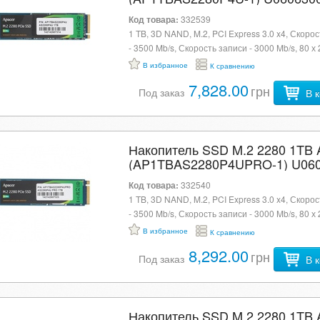
Код товара:
332539
1 TB, 3D NAND, M.2, PCI Express 3.0 x4, Скоро
- 3500 Mb/s, Скорость записи - 3000 Mb/s, 80 х 
мм, 6.8 г, черный
В избранное
К сравнению
7,828.00
грн
Под заказ
В 
Накопитель SSD M.2 2280 1TB 
(AP1TBAS2280P4UPRO-1) U06
Код товара:
332540
1 TB, 3D NAND, M.2, PCI Express 3.0 x4, Скоро
- 3500 Mb/s, Скорость записи - 3000 Mb/s, 80 х 
г, черный
В избранное
К сравнению
8,292.00
грн
Под заказ
В 
Накопитель SSD M.2 2280 1TB