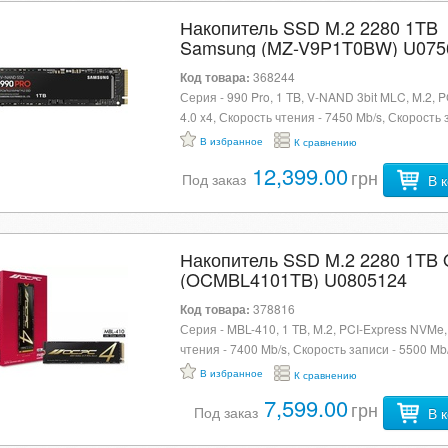
Накопитель SSD M.2 2280 1TB
Samsung (MZ-V9P1T0BW) U075
Код товара:
368244
Серия - 990 Pro, 1 TB, V-NAND 3bit MLC, M.2, P
4.0 x4, Скорость чтения - 7450 Mb/s, Скорость 
6900 Mb/s, 80 x 22 x 2.3 мм, 9 г, черный
В избранное
К сравнению
12,399.00
грн
Под заказ
В 
Накопитель SSD M.2 2280 1TB
(OCMBL4101TB) U0805124
Код товара:
378816
Серия - MBL-410, 1 TB, M.2, PCI-Express NVMe
чтения - 7400 Mb/s, Скорость записи - 5500 Mb
В избранное
К сравнению
7,599.00
грн
Под заказ
В 