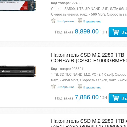
Код товара:
224880
Серия - SA500, 1 TB, 3D NAND, 2.5", SATA 6Gb/
Скорость чтения, макс. - 560 Mb/s, Скорость за
макс. - 530 Mb/s
В избранное
К сравнению
8,899.00
грн
Под заказ
В 
Накопитель SSD M.2 2280 1TB
CORSAIR (CSSD-F1000GBMP60
U0420108
Код товара:
236601
1 TB, 3D TLC NAND, M.2, PCI-E 4.0 (x4), Скорос
макс. - 4950 Mb/s, Скорость записи, макс. - 425
x 23 x 15 мм, 100 г
В избранное
К сравнению
7,886.00
грн
Под заказ
В 
Накопитель SSD M.2 2280 1TB 
(AP1TBAS2280P4U-1) U060630