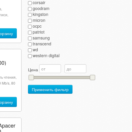
corsair
goodram
s,
kingston
писи,
micron
ocpc
patriot
корзину
samsung
transcend
wd
western digital
0)
Цена
ть чтения,
0 Mb/s, 80
Применить фильтр
корзину
Apacer
0