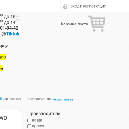
ВХОД И РЕГИСТРАЦИЯ
00
00
до 15
00
00
до 14
Корзина пуста
101-94-42
m
@
Tiktok
ціну
ути
мо
ой
или
списком
Сортировать по:
Акции первые
Производители
 WD
adata
apacer