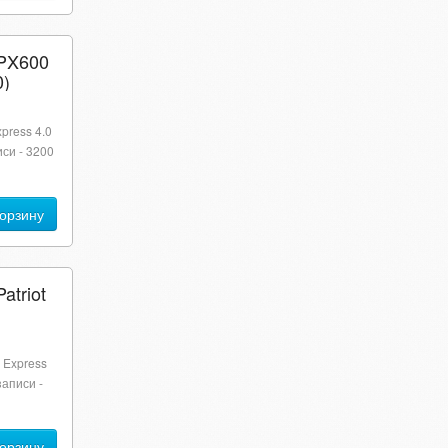
 PX600
)
press 4.0
иси - 3200
корзину
atriot
 Express
записи -
корзину