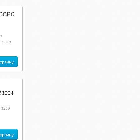
 OCPC
e,
- 1500
корзину
28094
- 3200
корзину