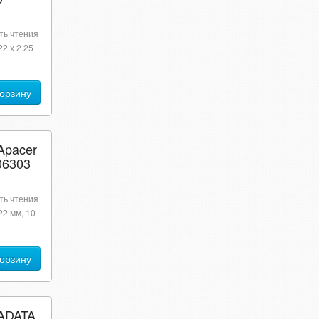
сть чтения
22 х 2.25
корзину
Apacer
06303
сть чтения
22 мм, 10
корзину
 ADATA