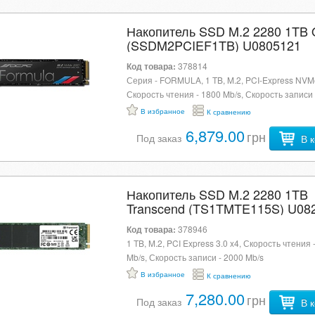
Накопитель SSD M.2 2280 1TB
(SSDM2PCIEF1TB) U0805121
Код товара:
378814
Серия - FORMULA, 1 TB, M.2, PCI-Express NVM
Скорость чтения - 1800 Mb/s, Скорость записи 
Mb/s, черный
В избранное
К сравнению
6,879.00
грн
Под заказ
В 
Накопитель SSD M.2 2280 1TB
Transcend (TS1TMTE115S) U08
Код товара:
378946
1 TB, M.2, PCI Express 3.0 x4, Скорость чтения 
Mb/s, Скорость записи - 2000 Mb/s
В избранное
К сравнению
7,280.00
грн
Под заказ
В 