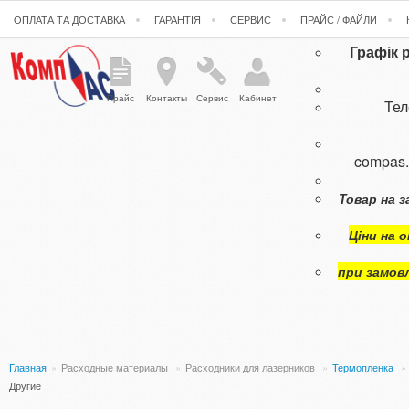
ОПЛАТА ТА ДОСТАВКА
ГАРАНТІЯ
СЕРВИС
ПРАЙС / ФАЙЛИ
Графік 
Прайс
Контакты
Сервис
Кабинет
Те
compas
Товар на з
Ціни на 
при замов
Главная
»
Расходные материалы
»
Расходники для лазерников
»
Термопленка
»
Другие