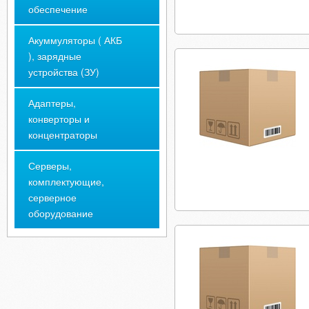
обеспечение
Акуммуляторы ( АКБ
), зарядные
устройства (ЗУ)
Адаптеры,
конверторы и
концентраторы
Серверы,
комплектующие,
серверное
оборудование