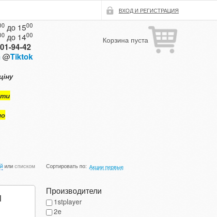
ВХОД И РЕГИСТРАЦИЯ
00
00
до 15
00
00
до 14
Корзина пуста
101-94-42
m
@
Tiktok
ціну
ути
мо
ой
или
списком
Сортировать по:
Акции первые
Производители
l
1stplayer
2e