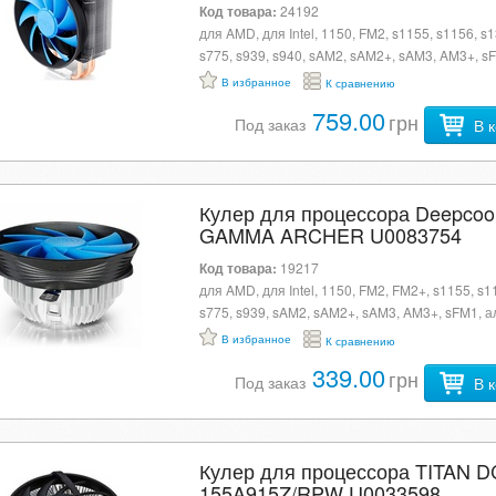
Код товара:
24192
для AMD, для Intel, 1150, FM2, s1155, s1156, s1
s775, s939, s940, sAM2, sAM2+, sAM3, AM3+, s
алюминий + медь, 120 mm, 1600 об/мин, >21 dB
В избранное
К сравнению
подшипник скольжения, 4-pin, без подсветки, 3
759.00
грн
тепловые трубки
Под заказ
В 
Кулер для процессора Deepcoo
GAMMA ARCHER U0083754
Код товара:
19217
для AMD, для Intel, 1150, FM2, FM2+, s1155, s1
s775, s939, sAM2, sAM2+, sAM3, AM3+, sFM1, 
120 mm, 1600 об/мин, 13-32 dB, подшипник:
В избранное
К сравнению
гидродинамика, 3-pin, без подсветки
339.00
грн
Под заказ
В 
Кулер для процессора TITAN D
155A915Z/RPW U0033598