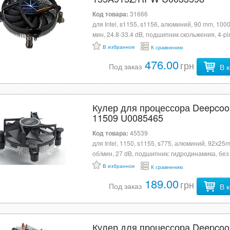
Код товара:
31666
для Intel, s1155, s1156, алюминий, 90 mm, 100
мин, 24.8-33.4 dB, подшипник скольжения, 4-pi
подсветки
В избранное
К сравнению
476.00
грн
Под заказ
В 
Кулер для процессора Deepcoo
11509 U0085465
Код товара:
45539
для Intel, 1150, s1155, s775, алюминий, 92х25
об/мин, 27 dB, подшипник: гидродинамика, без
подсветки
В избранное
К сравнению
189.00
грн
Под заказ
В 
Кулер для процессора Deepcoo