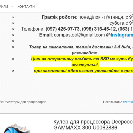
ФАЙЛИ
КОНТАКТИ
Графік роботи
: понеділок - п'ятниця, с 9
субота с
9
Телефони:
(097) 426-97-73,
(098) 316-45-12,
(063) 
Email
:
compas.opt@gmail.com
@
Instagra
Товар на замовлення, термін доставки 3-5 днів, 
уточнюйте
Ціни на оперативну пам'ять та SSD можуть б
неактуальні,
при замовленні обов'язково уточнюйте окре
Вентиляторы для процессоров
Показывать:
плитк
Кулер для процессора Deepcoo
GAMMAXX 300 U0062886