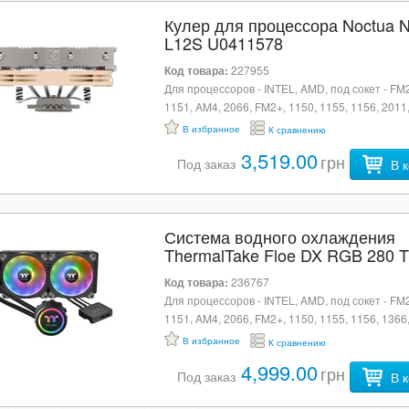
Кулер для процессора Noctua 
L12S U0411578
Код товара:
227955
Для процессоров - INTEL, AMD, под сокет - FM2
1151, AM4, 2066, FM2+, 1150, 1155, 1156, 2011
AM2+, AM3, AM3+, FM1, тип системы охлажден
В избранное
К сравнению
активная (кулер), материал радиатора - алюм
3,519.00
грн
медь (вставка), диаметр вентиляторов - 120 мм
Под заказ
В 
Система водного охлаждения
ThermalTake Floe DX RGB 280 
Premium Edition (CL-W257-PL1
Код товара:
236767
U0422434
Для процессоров - INTEL, AMD, под сокет - FM2
1151, AM4, 2066, FM2+, 1150, 1155, 1156, 1366,
AM2, AM2+, AM3, AM3+, материал радиатора -
В избранное
К сравнению
алюминий + медь, диаметр вентиляторов - 140
4,999.00
грн
максимальная скорость вращения вентиляторо
Под заказ
В 
об/м