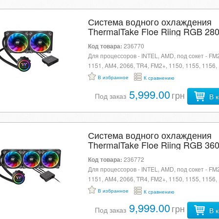
Система водного охлаждения
ThermalTake Floe Riing RGB 28
Premium Edition (CL-W167-PL1
Код товара:
236770
U0422437
Для процессоров - INTEL, AMD, под сокет - FM2
1151, AM4, 2066, TR4, FM2+, 1150, 1155, 1156,
2011, AM2, AM2+, AM3, AM3+, FM1, материал 
В избранное
К сравнению
- алюминий + медь, диаметр вентиляторов - 14
5,999.00
грн
максимальная скорость вращения вентиляторо
Под заказ
В 
Система водного охлаждения
ThermalTake Floe Riing RGB 36
Premium Edition (CL-W158-PL1
Код товара:
236772
U0422439
Для процессоров - INTEL, AMD, под сокет - FM2
1151, AM4, 2066, TR4, FM2+, 1150, 1155, 1156,
2011, AM2, AM2+, AM3, AM3+, FM1, материал 
В избранное
К сравнению
- алюминий + медь, диаметр вентиляторов - 12
9,999.00
грн
максимальная скорость вращения вентиляторо
Под заказ
В 