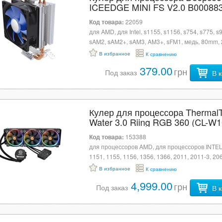
ICEEDGE MINI FS V2.0 B00088
Код товара:
22059
для AMD, для Intel, s1155, s1156, s754, s775, s
sAM2, sAM2+, sAM3, AM3+, sFM1, медь, 80mm, 
мин, 23.4 dB, подшипник: гидродинамика, 3-pin
В избранное
К сравнению
подсветки, 2 тепловые трубки
379.00
грн
Под заказ
В 
Кулер для процессора Thermal
Water 3.0 Riing RGB 360 (CL-W1
PL12SW-A) U0308500
Код товара:
153388
для процессоров AMD, для процессоров INTEL
1151, 1155, 1156, 1356, 1366, 2011, 2011-3, 20
AM2+, AM3, AM3+, AM4, FM1, FM2, TR4, алюми
В избранное
К сравнению
мм, 1500 об/мин, н.д., 26.4 dB, 5-pin, разноцве
4,999.00
грн
Под заказ
В 