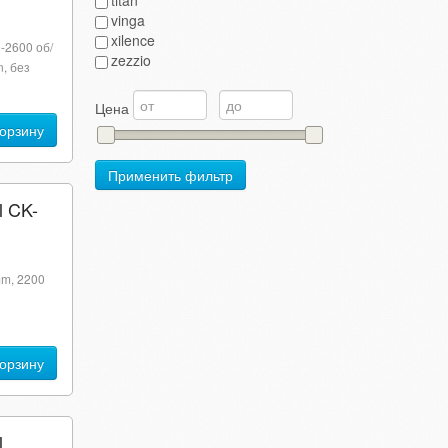
titan
vinga
xilence
0-2600 об/
zezzio
n, без
Цена
корзину
Применить фильтр
l CK-
mm, 2200
корзину
l