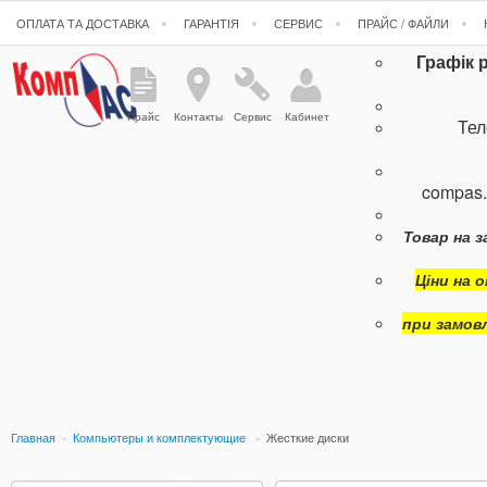
ОПЛАТА ТА ДОСТАВКА
ГАРАНТІЯ
СЕРВИС
ПРАЙС / ФАЙЛИ
Графік 
Прайс
Контакты
Сервис
Кабинет
Те
compas
Товар на з
Ціни на 
при замов
Главная
»
Компьютеры и комплектующие
»
Жесткие диски