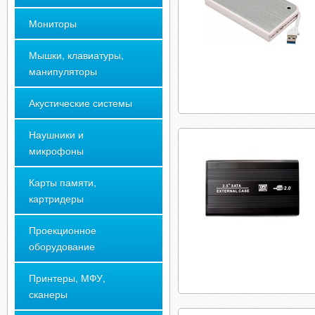
Мониторы
Мышки, клавиатуры,
манипуляторы
Акустические системы
Наушники и
микрофоны
Карты памяти,
картридеры
Проекционное
оборудование
Принтеры, МФУ,
сканеры