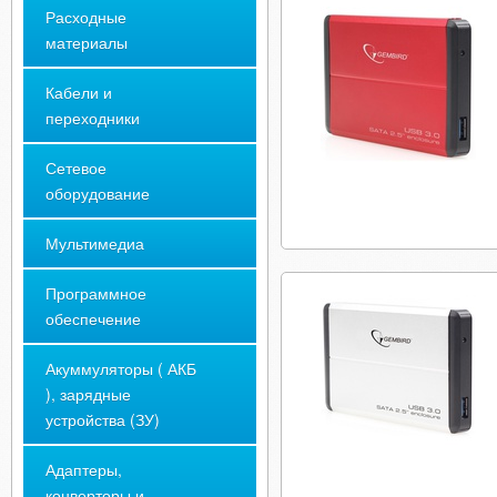
Расходные
материалы
Кабели и
переходники
Сетевое
оборудование
Мультимедиа
Программное
обеспечение
Акуммуляторы ( АКБ
), зарядные
устройства (ЗУ)
Адаптеры,
конверторы и