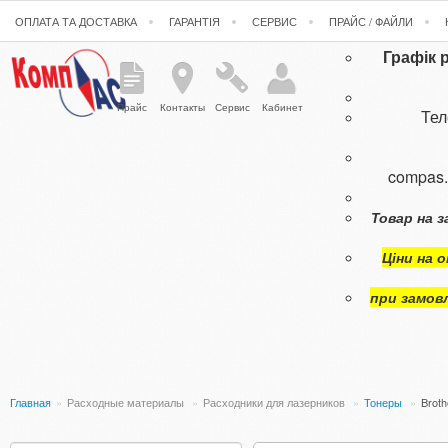
ОПЛАТА ТА ДОСТАВКА
ГАРАНТІЯ
СЕРВИС
ПРАЙС / ФАЙЛИ
Графік 
Прайс
Контакты
Сервис
Кабинет
Те
compas
Товар на з
Ціни на 
при замов
Главная
»
Расходные материалы
»
Расходники для лазерников
»
Тонеры
»
Broth