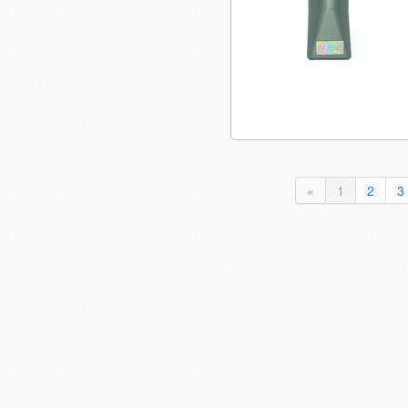
«
1
2
3