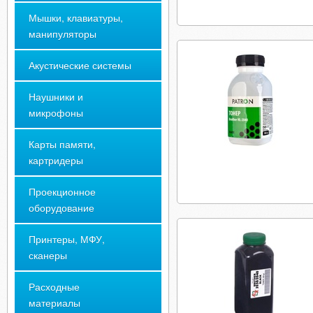
Мышки, клавиатуры,
манипуляторы
Акустические системы
Наушники и
микрофоны
Карты памяти,
картридеры
Проекционное
оборудование
Принтеры, МФУ,
сканеры
Расходные
материалы