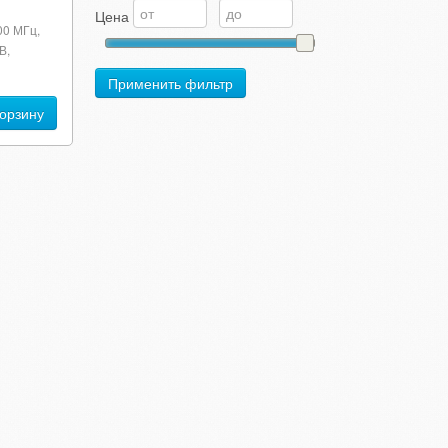
Цена
00 МГц,
В,
Применить фильтр
корзину