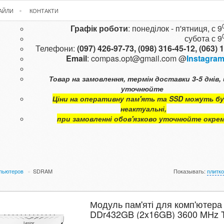
ФАЙЛИ
КОНТАКТИ
Графік роботи
: понеділок - п'ятниця, с 9
субота с
9
Телефони:
(097) 426-97-73,
(098) 316-45-12,
(063) 
Email
:
compas.opt@gmail.com
@
Instagra
Товар на замовлення, термін доставки 3-5 днів, 
уточнюйте
Ціни на оперативну пам'ять та SSD можуть б
неактуальні,
при замовленні обов'язково уточнюйте окре
мпьютеров
»
SDRAM
Показывать:
плитк
Модуль пам'яті для комп'ютера
DDr432GB (2x16GB) 3600 MHz 