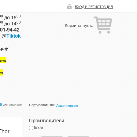
ВХОД И РЕГИСТРАЦИЯ
00
00
до 15
00
00
до 14
Корзина пуста
101-94-42
m
@
Tiktok
ціну
ути
мо
ой
или
списком
Сортировать по:
Акции первые
Производители
lexar
Thor