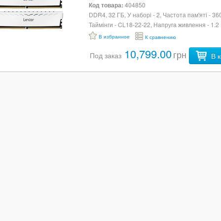
White Lexar (LD4BU016G-
Код товара:
404850
R3600GDWG) U0909448
DDR4, 32 ГБ, У наборі - 2, Частота пам'яті - 36
Таймінги - CL18-22-22, Напруга живлення - 1.2 
Підсвічування - немає
В избранное
К сравнению
10,799.00
грн
Под заказ
В 