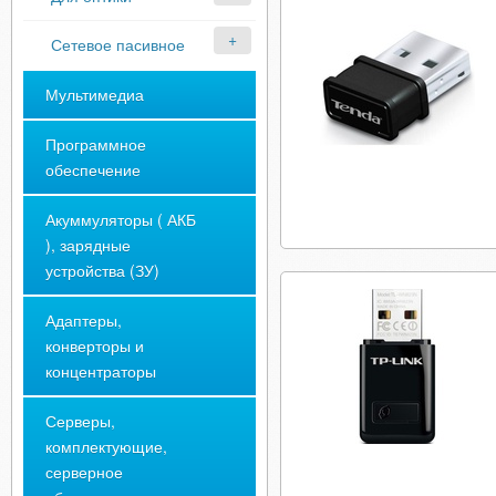
Сетевое пасивное
Мультимедиа
Программное
обеспечение
Акуммуляторы ( АКБ
), зарядные
устройства (ЗУ)
Адаптеры,
конверторы и
концентраторы
Серверы,
комплектующие,
серверное