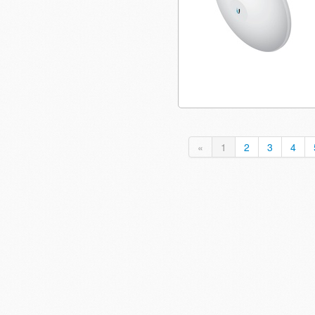
«
1
2
3
4