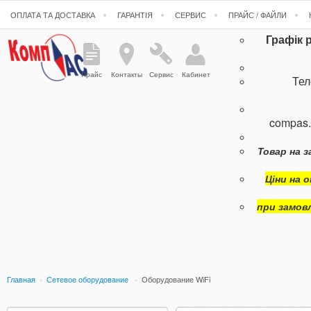
ОПЛАТА ТА ДОСТАВКА
ГАРАНТІЯ
СЕРВИС
ПРАЙС / ФАЙЛИ
Графік 
Прайс
Контакты
Сервис
Кабинет
Те
compas
Товар на з
Ціни на 
при замов
Главная
»
Сетевое оборудование
»
Оборудование WiFi