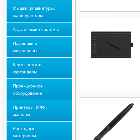
Мышки, клавиатуры,
манипуляторы
Акустические системы
Наушники и
микрофоны
Карты памяти,
картридеры
Проекционное
оборудование
Принтеры, МФУ,
сканеры
Расходные
материалы