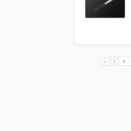
«
1
2