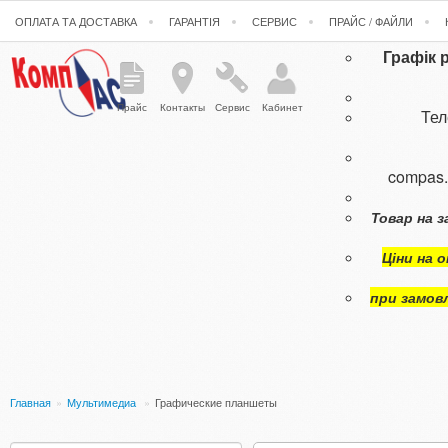
ОПЛАТА ТА ДОСТАВКА
ГАРАНТІЯ
СЕРВИС
ПРАЙС / ФАЙЛИ
Графік 
Прайс
Контакты
Сервис
Кабинет
Те
compas
Товар на з
Ціни на 
при замов
Главная
»
Мультимедиа
»
Графические планшеты