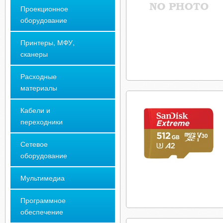
Проекционное
оборудование
Принтеры, МФУ,
сканеры
Расходные
материалы
Кабели и
переходники
Сетевое
оборудование
Мультимедиа
Программное
обеспечение