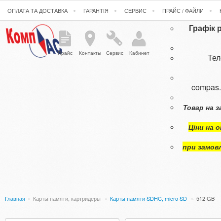
ОПЛАТА ТА ДОСТАВКА
ГАРАНТІЯ
СЕРВИС
ПРАЙС / ФАЙЛИ
Графік 
Прайс
Контакты
Сервис
Кабинет
Те
compas
Товар на з
Ціни на 
при замов
Главная
»
Карты памяти, картридеры
»
Карты памяти SDHC, micro SD
»
512 GB