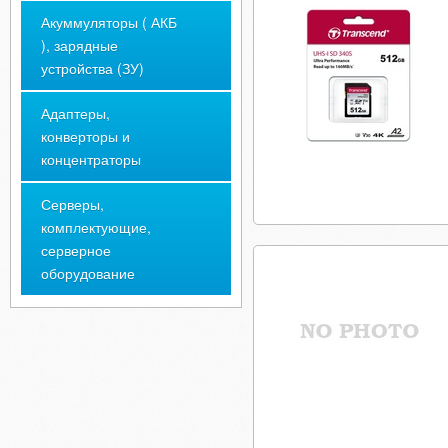
Акуммуляторы ( АКБ
), зарядные
устройства (ЗУ)
Адаптеры,
конверторы и
концентраторы
Серверы,
комплектующие,
серверное
оборудование