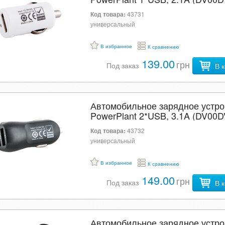
U0105919
Код товара:
43731
универсальный
В избранное
К сравнению
139.00
грн
Под заказ
В 
Автомобильное зарядное устро
PowerPlant 2*USB, 3.1A (DV00D
U0105920
Код товара:
43732
универсальный
В избранное
К сравнению
149.00
грн
Под заказ
В 
Автомобильное зарядное устро