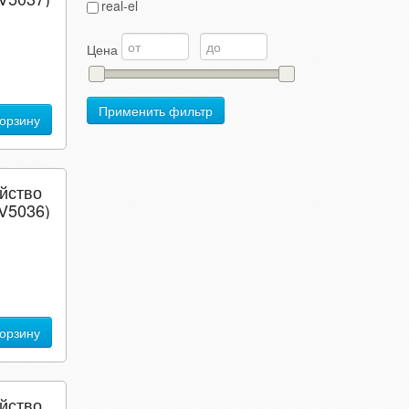
real-el
Цена
Применить фильтр
корзину
йство
V5036)
корзину
йство