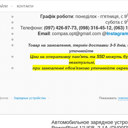
ФАЙЛИ
КОНТАКТИ
Графік роботи
: понеділок - п'ятниця, с 9
субота с
9
Телефони:
(097) 426-97-73,
(098) 316-45-12,
(063) 
Email
:
compas.opt@gmail.com
@
Instagra
Товар на замовлення, термін доставки 3-5 днів, 
уточнюйте
Ціни на оперативну пам'ять та SSD можуть б
неактуальні,
при замовленні обов'язково уточнюйте окре
ефонов
»
Зарядные устройства
»
Показывать:
плитк
Автомобильное зарядное устро
PowerPlant 1*USB, 2.1A (DV00D