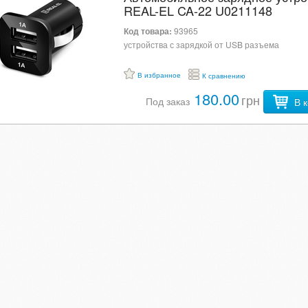
REAL-EL CA-22 U0211148
Код товара:
93965
устройства с зарядкой от USB разъема
В избранное
К сравнению
180.00
грн
Под заказ
В 