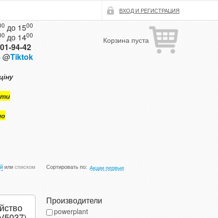
ВХОД И РЕГИСТРАЦИЯ
00
00
до 15
00
00
до 14
Корзина пуста
101-94-42
m
@
Tiktok
ціну
ути
мо
ой
или
списком
Сортировать по:
Акции первые
Производители
йство
powerplant
V5037)