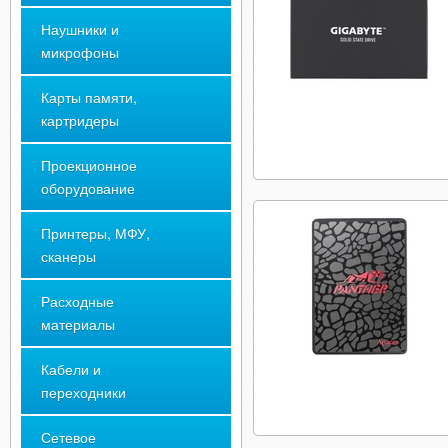
Наушники и
микрофоны
Карты памяти,
картридеры
Проекционное
оборудование
Принтеры, МФУ,
сканеры
Расходные
материалы
Кабели и
переходники
Сетевое