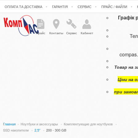
ОПЛАТА ТА ДОСТАВКА
ГАРАНТІЯ
СЕРВИС
ПРАЙС / ФАЙЛИ
Графік 
Прайс
Контакты
Сервис
Кабинет
Те
compas
Товар на з
Ціни на 
при замов
Главная
»
Ноутбуки и аксессуары
»
Комплектующие для ноутбуков
»
SSD накопители
»
2,5"
»
200 - 300 GB