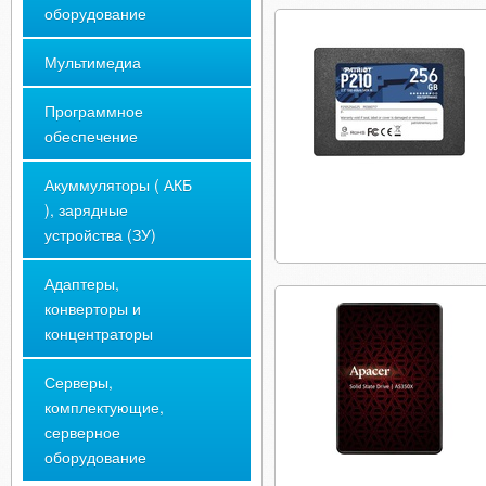
оборудование
Мультимедиа
Программное
обеспечение
Акуммуляторы ( АКБ
), зарядные
устройства (ЗУ)
Адаптеры,
конверторы и
концентраторы
Серверы,
комплектующие,
серверное
оборудование