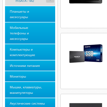
mSATA / M2
Планшеты и
аксессуары
Мобильные
телефоны и
аксессуары
Компьютеры и
комплектующие
Источники питания
Мониторы
Мышки, клавиатуры,
манипуляторы
Акустические системы