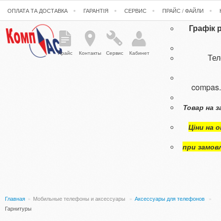
ОПЛАТА ТА ДОСТАВКА
ГАРАНТІЯ
СЕРВИС
ПРАЙС / ФАЙЛИ
Графік 
Прайс
Контакты
Сервис
Кабинет
Те
compas
Товар на з
Ціни на 
при замов
Главная
»
Мобильные телефоны и аксессуары
»
Аксессуары для телефонов
»
Гарнитуры