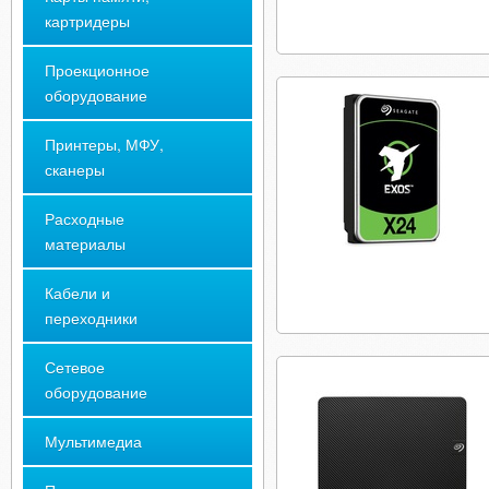
картридеры
Проекционное
оборудование
Принтеры, МФУ,
сканеры
Расходные
материалы
Кабели и
переходники
Сетевое
оборудование
Мультимедиа