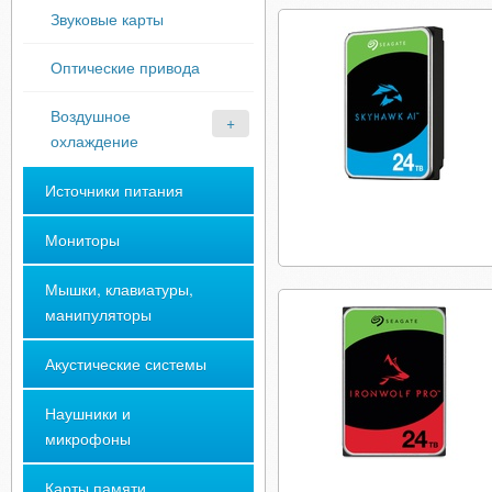
Звуковые карты
Оптические привода
Воздушное
охлаждение
Источники питания
Мониторы
Мышки, клавиатуры,
манипуляторы
Акустические системы
Наушники и
микрофоны
Карты памяти,