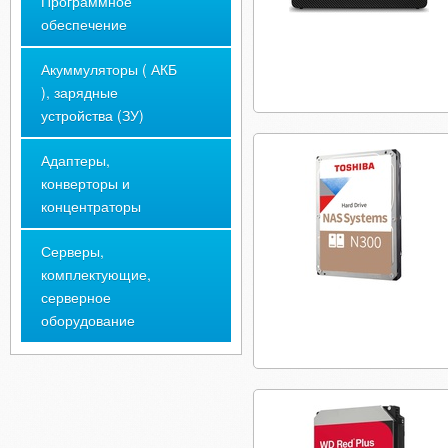
Программное
обеспечение
Акуммуляторы ( АКБ
), зарядные
устройства (ЗУ)
Адаптеры,
конверторы и
концентраторы
Серверы,
комплектующие,
серверное
оборудование