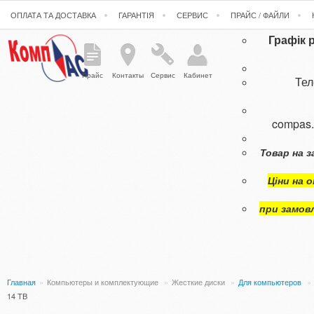
ОПЛАТА ТА ДОСТАВКА
ГАРАНТІЯ
СЕРВИС
ПРАЙС / ФАЙЛИ
Графік 
Прайс
Контакты
Сервис
Кабинет
Те
compas
Товар на з
Ціни на 
при замов
Главная
»
Компьютеры и комплектующие
»
Жесткие диски
»
Для компьютеров
»
14 TB