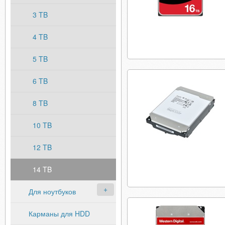
3 TB
4 TB
5 TB
6 TB
8 TB
10 TB
12 TB
14 TB
Для ноутбуков
Карманы для HDD