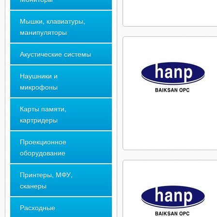
Мышки, клавиатуры,
манипуляторы
Акустические системы
Наушники и
микрофоны
Карты памяти,
картридеры
Проекционное
оборудование
Принтеры, МФУ,
сканеры
Расходные