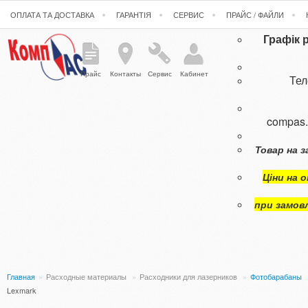
ОПЛАТА ТА ДОСТАВКА
ГАРАНТІЯ
СЕРВИС
ПРАЙС / ФАЙЛИ
Графік 
Прайс
Контакты
Сервис
Кабинет
Те
compas
Товар на з
Ціни на 
при замов
Главная
»
Расходные материалы
»
Расходники для лазерников
»
Фотобарабаны
Lexmark