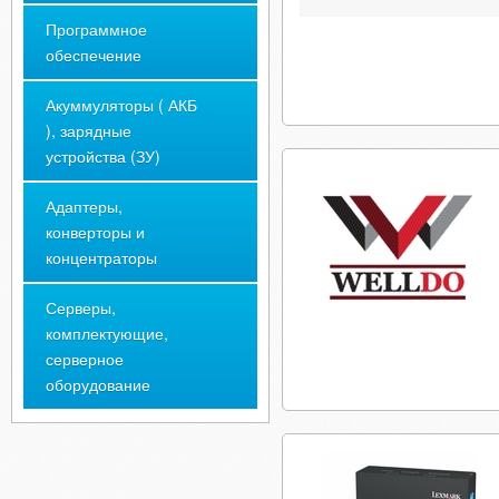
Программное
обеспечение
Акуммуляторы ( АКБ
), зарядные
устройства (ЗУ)
Адаптеры,
конверторы и
концентраторы
Серверы,
комплектующие,
серверное
оборудование