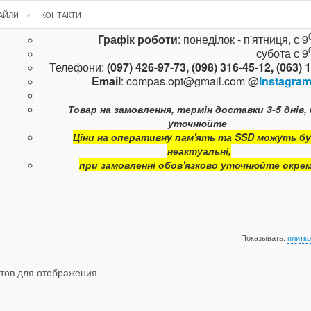
ФАЙЛИ
КОНТАКТИ
Графік роботи
: понеділок - п'ятниця, с 9
субота с
9
Телефони:
(097) 426-97-73,
(098) 316-45-12,
(063) 
Email
:
compas.opt@gmail.com
@
Instagra
Товар на замовлення, термін доставки 3-5 днів, 
уточнюйте
Ціни на оперативну пам'ять та SSD можуть б
неактуальні,
при замовленні обов'язково уточнюйте окре
Показывать:
плитк
ктов для отображения