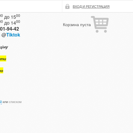
ВХОД И РЕГИСТРАЦИЯ
00
00
до 15
00
00
до 14
Корзина пуста
101-94-42
m
@
Tiktok
ціну
ути
мо
ой
или
списком