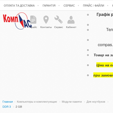
ОПЛАТА ТА ДОСТАВКА
ГАРАНТІЯ
СЕРВИС
ПРАЙС / ФАЙЛИ
Графік 
Прайс
Контакты
Сервис
Кабинет
Те
compas
Товар на з
Ціни на 
при замов
Главная
»
Компьютеры и комплектующие
»
Модули памяти
»
Для ноутбуков
»
DDR 3
»
2 GB