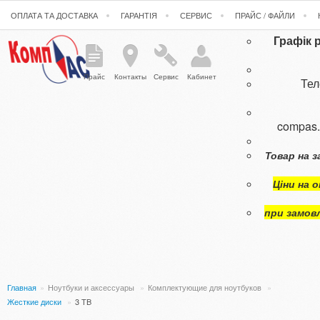
ОПЛАТА ТА ДОСТАВКА
ГАРАНТІЯ
СЕРВИС
ПРАЙС / ФАЙЛИ
Графік 
Прайс
Контакты
Сервис
Кабинет
Те
compas
Товар на з
Ціни на 
при замов
Главная
»
Ноутбуки и аксессуары
»
Комплектующие для ноутбуков
»
Жесткие диски
»
3 TB