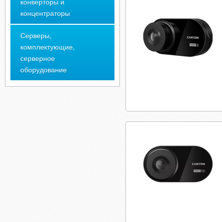
конверторы и
концентраторы
Серверы,
комплектующие,
серверное
оборудование