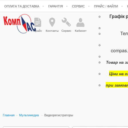
ОПЛАТА ТА ДОСТАВКА
ГАРАНТІЯ
СЕРВИС
ПРАЙС / ФАЙЛИ
Графік 
Прайс
Контакты
Сервис
Кабинет
Те
compas
Товар на з
Ціни на 
при замов
Главная
»
Мультимедиа
»
Видеорегистраторы