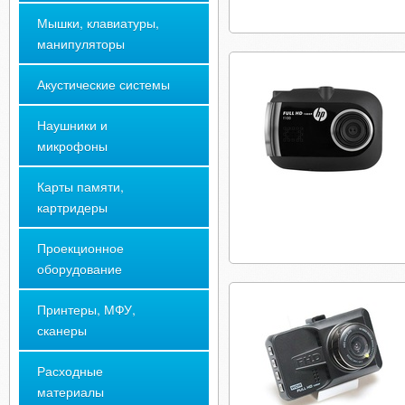
Мышки, клавиатуры,
манипуляторы
Акустические системы
Наушники и
микрофоны
Карты памяти,
картридеры
Проекционное
оборудование
Принтеры, МФУ,
сканеры
Расходные
материалы