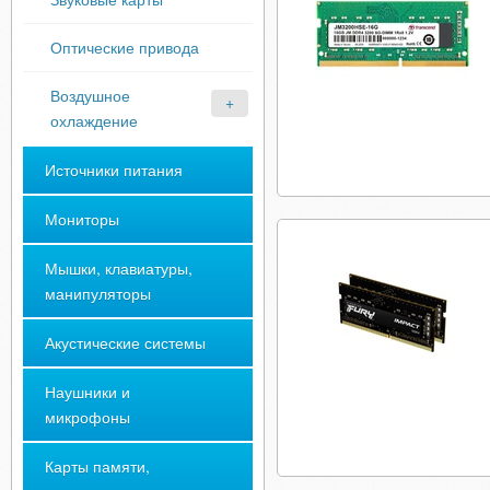
Оптические привода
Воздушное
охлаждение
Источники питания
Мониторы
Мышки, клавиатуры,
манипуляторы
Акустические системы
Наушники и
микрофоны
Карты памяти,