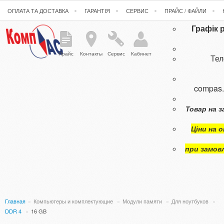
ОПЛАТА ТА ДОСТАВКА
ГАРАНТІЯ
СЕРВИС
ПРАЙС / ФАЙЛИ
Графік 
Прайс
Контакты
Сервис
Кабинет
Те
compas
Товар на з
Ціни на 
при замов
Главная
»
Компьютеры и комплектующие
»
Модули памяти
»
Для ноутбуков
»
DDR 4
»
16 GB