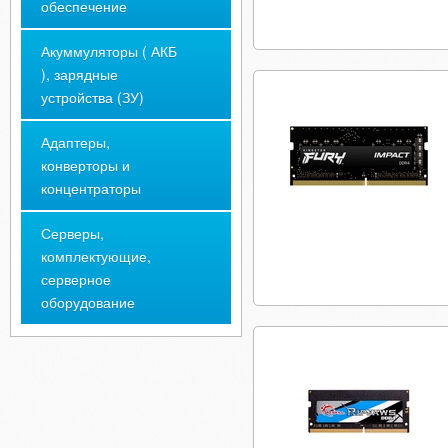
обеспечение
Акуммуляторы ( АКБ
), зарядные
устройства (ЗУ)
Адаптеры,
конверторы и
концентраторы
Серверы,
комплектующие,
серверное
оборудование