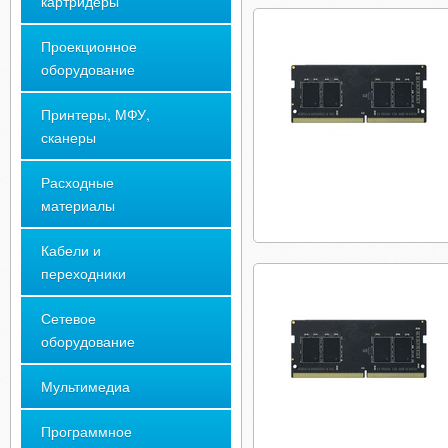
картридеры
Проекционное
оборудование
Принтеры, МФУ,
сканеры
Расходные
материалы
Кабели и
переходники
Сетевое
оборудование
Мультимедиа
Программное