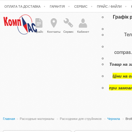
ОПЛАТА ТА ДОСТАВКА
ГАРАНТІЯ
СЕРВИС
ПРАЙС / ФАЙЛИ
Графік 
Прайс
Контакты
Сервис
Кабинет
Те
compas
Товар на з
Ціни на 
при замов
Главная
»
Расходные материалы
»
Расходники для струйников
»
Чернила
»
Brot