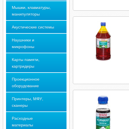
Мышки, клавиатуры,
манипуляторы
Акустические системы
Наушники и
микрофоны
Карты памяти,
картридеры
Проекционное
оборудование
Принтеры, МФУ,
сканеры
Расходные
материалы