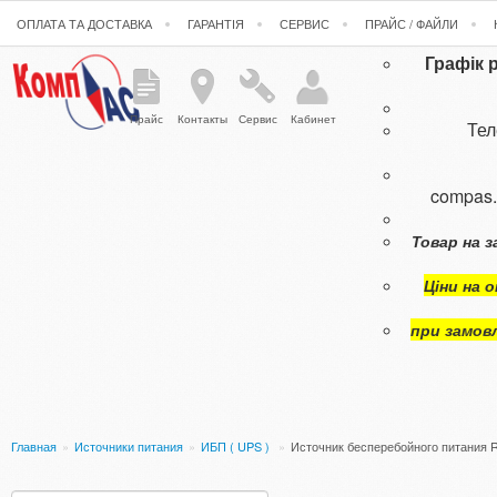
ОПЛАТА ТА ДОСТАВКА
ГАРАНТІЯ
СЕРВИС
ПРАЙС / ФАЙЛИ
Графік 
Прайс
Контакты
Сервис
Кабинет
Те
compas
Товар на з
Ціни на 
при замов
Главная
»
Источники питания
»
ИБП ( UPS )
»
Источник бесперебойного питания