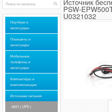
Источник бесп
PSW-EPW500T
U0321032
Ноутбуки и
аксессуары
Планшеты и
аксессуары
Мобильные
телефоны и
аксессуары
Компьютеры и
комплектующие
Источники питания
ИБП ( UPS )