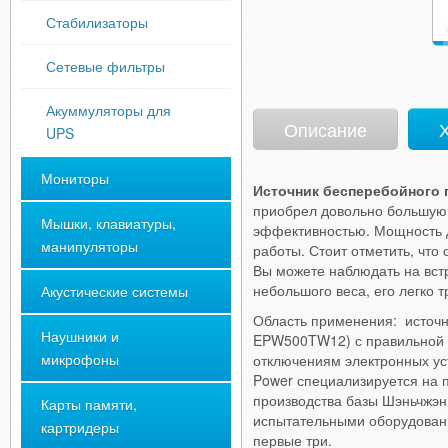
Стабилизаторы
Сетевые фильтры
Акуммуляторы для
Описание
Х
UPS
Мониторы
Источник бесперебойного 
приобрел довольно большую 
Мышки, клавиатуры,
эффективностью. Мощность да
манипуляторы
работы. Стоит отметить, что
Вы можете наблюдать на вст
небольшого веса, его легко 
Акустические системы
Область применения: источн
Наушники и
EPW500TW12) с правильной с
микрофоны
отключениям электронных ус
Power специализируется на 
производства базы Шэньчжэн
Карты памяти,
испытательными оборудовани
картридеры
первые три.