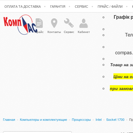
ОПЛАТА ТА ДОСТАВКА
ГАРАНТІЯ
СЕРВИС
ПРАЙС / ФАЙЛИ
Графік 
Прайс
Контакты
Сервис
Кабинет
Те
compas
Товар на з
Ціни на 
при замов
Главная
»
Компьютеры и комплектующие
»
Процессоры
»
Intel
»
Socket 1700
»
Пр